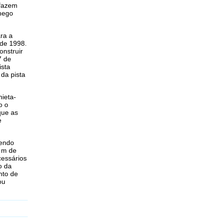
 fazem
nego
ra a
 de 1998.
onstruir
7 de
ista
da pista
hieta-
o o
que as
e
sendo
6 m de
cessários
o da
nto de
ou