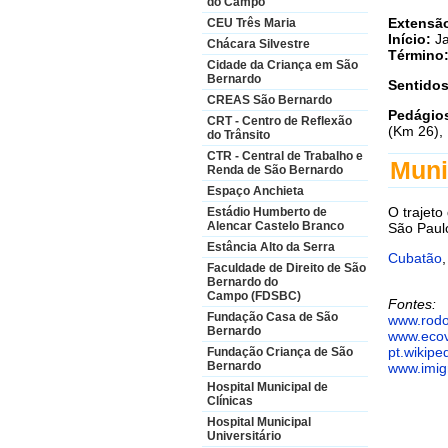
do Campo
Extensã
CEU Três Maria
Início:
J
Chácara Silvestre
Término
Cidade da Criança em São
Bernardo
Sentido
CREAS São Bernardo
Pedágio
CRT - Centro de Reflexão
(Km 26), 
do Trânsito
CTR - Central de Trabalho e
Muni
Renda de São Bernardo
Espaço Anchieta
O trajeto
Estádio Humberto de
Alencar Castelo Branco
São Paul
Estância Alto da Serra
Cubatão
Faculdade de Direito de São
Bernardo do
Campo (FDSBC)
Fontes:
Fundação Casa de São
www.rodo
Bernardo
www.ecov
pt.wikipe
Fundação Criança de São
Bernardo
www.imig
Hospital Municipal de
Clínicas
Hospital Municipal
Universitário