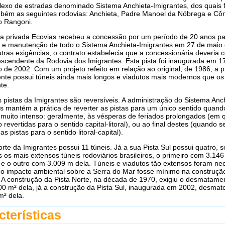
exo de estradas denominado Sistema Anchieta-Imigrantes, dos quais
mbém as seguintes rodovias: Anchieta, Padre Manoel da Nóbrega e Cô
 Rangoni.
a privada Ecovias recebeu a concessão por um período de 20 anos pa
 e manutenção de todo o Sistema Anchieta-Imigrantes em 27 de maio
tras exigências, o contrato estabelecia que a concessionária deveria c
escendente da Rodovia dos Imigrantes. Esta pista foi inaugurada em 1
de 2002. Com um projeto refeito em relação ao original, de 1986, a p
te possui túneis ainda mais longos e viadutos mais modernos que os 
te.
pistas da Imigrantes são reversíveis. A administração do Sistema Anc
s mantém a prática de reverter as pistas para um único sentido quand
 muito intenso: geralmente, às vésperas de feriados prolongados (em 
o revertidas para o sentido capital-litoral), ou ao final destes (quando s
s pistas para o sentido litoral-capital).
orte da Imigrantes possui 11 túneis. Já a sua Pista Sul possui quatro, 
s os mais extensos túneis rodoviários brasileiros, o primeiro com 3.14
e o outro com 3.009 m dela. Túneis e viadutos tão extensos foram ne
 o impacto ambiental sobre a Serra do Mar fosse mínimo na construçã
. A construção da Pista Norte, na década de 1970, exigiu o desmatame
0 m² dela, já a construção da Pista Sul, inaugurada em 2002, desmat
m² dela.
cterísticas