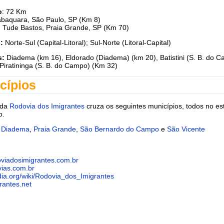
o
: 72 Km
abaquara, São Paulo, SP (Km 8)
:
Tude Bastos, Praia Grande, SP (Km 70)
s:
Norte-Sul (Capital-Litoral); Sul-Norte (Litoral-Capital)
s:
Diadema (km 16), Eldorado (Diadema) (km 20), Batistini (S. B. do 
Piratininga (S. B. do Campo) (Km 32)
cípios
 da
Rodovia dos Imigrantes
cruza os seguintes municípios, todos no es
o.
,
Diadema
,
Praia Grande
,
São Bernardo do Campo
e
São Vicente
viadosimigrantes.com.br
ias.com.br
dia.org/wiki/Rodovia_dos_Imigrantes
rantes.net