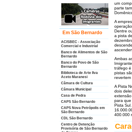
um compl
parte ta
Domênico
A empres
operação
Dentre ou
Em São Bernardo
a pista d
dezembro 
ACISBEC - Associação
descenden
Comercial e Industrial
ascenden
Banco de Alimentos de São
Bernardo
Ambas as 
Banco do Povo de São
Imigrante
Bernardo
tráfego é
pistas sã
Biblioteca de Arte Ilva
Aceto Maranesi
revertem a
Câmara de Cultura
A Pista N
Câmara Municipal
dois dele
extensão 
Casa de Pedra
para que
CAPS São Bernardo
Pista Sul
CAPS Nova Petrópolis em
16.000.00
São Bernardo
400.000 
CDL São Bernardo
Cara
Centro de Detenção
Provisória de São Bernardo