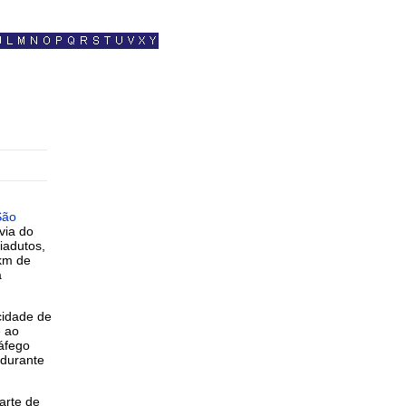
São
via do
iadutos,
 km de
a
cidade de
e ao
ráfego
 durante
arte de