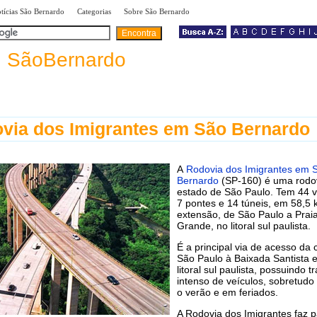
|
|
|
tícias São Bernardo
Categorias
Sobre São Bernardo
a
SãoBernardo
via dos Imigrantes em São Bernardo
A
Rodovia dos Imigrantes em 
Bernardo
(SP-160) é uma rodo
estado de São Paulo. Tem 44 v
7 pontes e 14 túneis, em 58,5
extensão, de São Paulo a Prai
Grande, no litoral sul paulista.
É a principal via de acesso da 
São Paulo à Baixada Santista 
litoral sul paulista, possuindo t
intenso de veículos, sobretudo
o verão e em feriados.
A Rodovia dos Imigrantes faz p