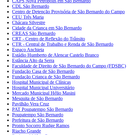
CAPS Nova Petrópolis em São Bernardo
CDL São Bernardo
Centro de Detenção Provisória de São Bernardo do Campo
CEU Três Maria
Chácara Silvestre
Cidade da Criança em São Bernardo
CREAS São Bernardo
CRT - Centro de Reflexão do Trânsito
CTR - Central de Trabalho e Renda de São Bernardo
Espaço Anchieta
Estádio Humberto de Alencar Castelo Branco
Estância Alto da Serra
Faculdade de Direito de São Bernardo do Campo (FDSBC)
Fundação Casa de São Bernardo
Fundação Criança de São Bernardo
Hospital Municipal de Clínicas
Hospital Municipal Universitário
Mercado Municipal Hélio Masini
Mesquita de São Bernardo
Pavilhão Vera Cruz
PAT Poupatempo São Bernardo
Poupatempo São Bernardo
Prefeitura de São Bernardo
Pronto Socorro Rudge Ramos
Riacho Grande