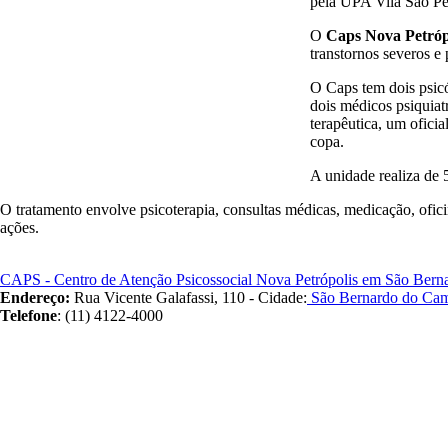
pela UPA Vila São Pe
O
Caps Nova Petróp
transtornos severos e 
O Caps tem dois psicól
dois médicos psiquiat
terapêutica, um oficia
copa.
A unidade realiza de 
O tratamento envolve psicoterapia, consultas médicas, medicação, oficina
ações.
CAPS - Centro de Atenção Psicossocial Nova Petrópolis em São Bern
Endereço:
Rua Vicente Galafassi, 110 - Cidade:
São Bernardo do Ca
Telefone
: (11) 4122-4000