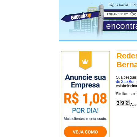
|
Página Inicial
No
encontr
Redes
Bern
Sua pesquis
de São Bern
estabelecim
Similares: »
Ace