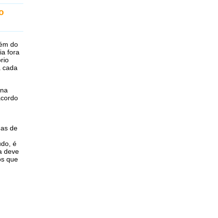
o
lém do
ia fora
rio
a cada
 na
acordo
das de
udo, é
za deve
os que