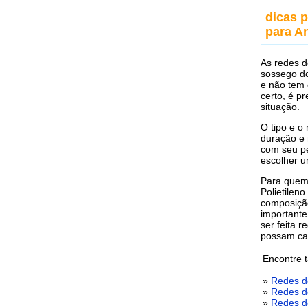
dicas 
para A
As redes d
sossego do
e não tem 
certo, é p
situação.
O tipo e o
duração e 
com seu pe
escolher 
Para quem 
Polietileno
composição
importante
ser feita 
possam ca
Encontre 
»
Redes d
»
Redes d
»
Redes d