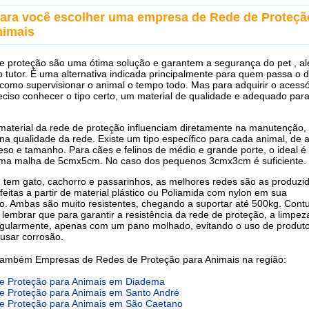
para você escolher uma empresa de Rede de Proteçã
nimais
e proteção são uma ótima solução e garantem a segurança do pet , a
 tutor. É uma alternativa indicada principalmente para quem passa o d
como supervisionar o animal o tempo todo. Mas para adquirir o acessó
reciso conhecer o tipo certo, um material de qualidade e adequado par
 material da rede de proteção influenciam diretamente na manutenção,
na qualidade da rede. Existe um tipo específico para cada animal, de 
so e tamanho. Para cães e felinos de médio e grande porte, o ideal é
uma malha de 5cmx5cm. No caso dos pequenos 3cmx3cm é suficiente.
tem gato, cachorro e passarinhos, as melhores redes são as produzi
 feitas a partir de material plástico ou Poliamida com nylon em sua
. Ambas são muito resistentes, chegando a suportar até 500kg. Cont
 lembrar que para garantir a resistência da rede de proteção, a limpe
regularmente, apenas com um pano molhado, evitando o uso de produt
usar corrosão.
também Empresas de Redes de Proteção para Animais na região:
e Proteção para Animais em Diadema
e Proteção para Animais em Santo André
e Proteção para Animais em São Caetano