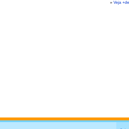
»
Veja +d