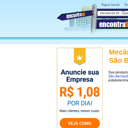
|
Página Inicial
No
encontra
Mecân
São 
Sua pesquis
São Bernar
estabelecim