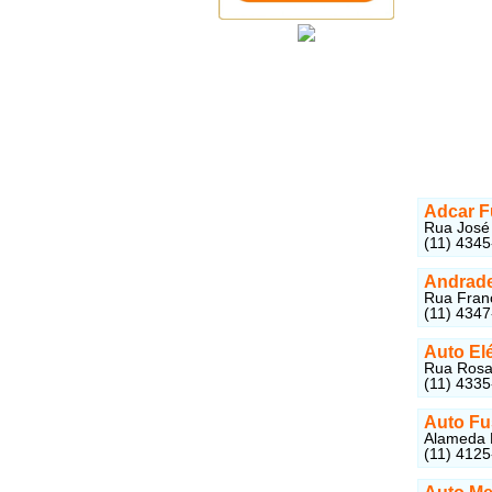
Adcar F
Rua José 
(11) 434
Andrade
Rua Franc
(11) 434
Auto El
Rua Rosa
(11) 433
Auto Fu
Alameda D
(11) 412