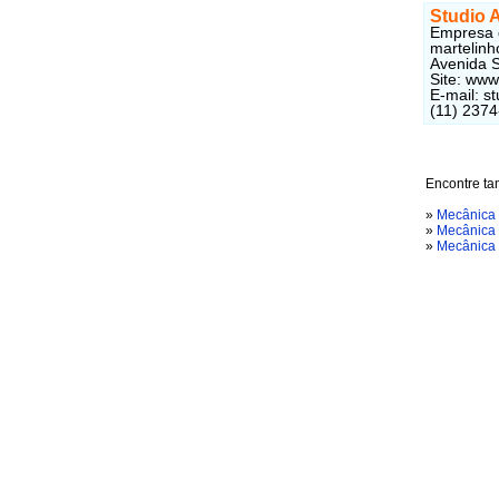
Studio A
Empresa d
martelinh
Avenida S
Site: www
E-mail: s
(11) 2374
Encontre ta
»
Mecânica 
»
Mecânica 
»
Mecânica 