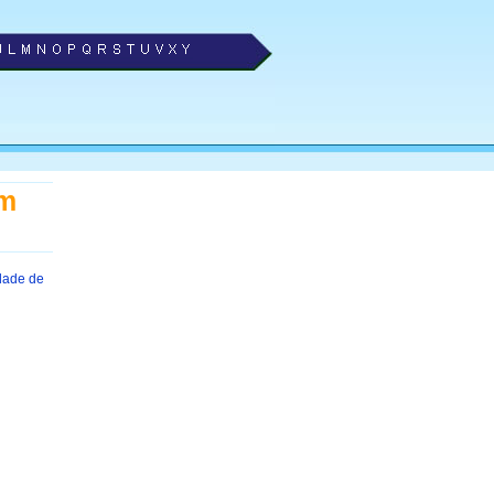
em
idade de