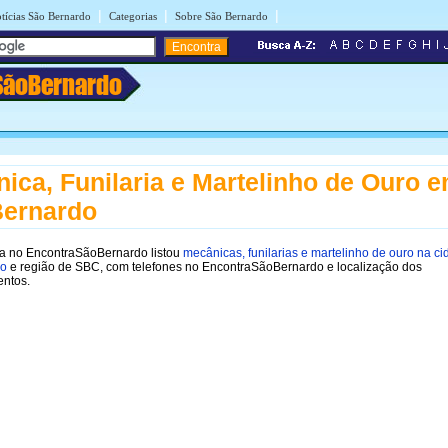
|
|
|
tícias São Bernardo
Categorias
Sobre São Bernardo
SãoBernardo
ica, Funilaria e Martelinho de Ouro 
Bernardo
a no EncontraSãoBernardo listou
mecânicas, funilarias e martelinho de ouro na c
do
e região de SBC, com telefones no EncontraSãoBernardo e localização dos
entos.