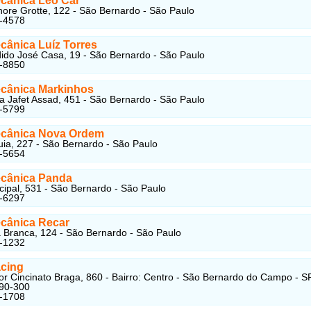
cânica Leo Car
ore Grotte, 122 - São Bernardo - São Paulo
1-4578
cânica Luíz Torres
do José Casa, 19 - São Bernardo - São Paulo
9-8850
cânica Markinhos
 Jafet Assad, 451 - São Bernardo - São Paulo
1-5799
cânica Nova Ordem
ia, 227 - São Bernardo - São Paulo
8-5654
cânica Panda
ipal, 531 - São Bernardo - São Paulo
1-6297
cânica Recar
Branca, 124 - São Bernardo - São Paulo
1-1232
acing
r Cincinato Braga, 860 - Bairro: Centro - São Bernardo do Campo - SP
90-300
9-1708