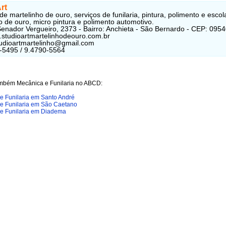
rt
e martelinho de ouro, serviços de funilaria, pintura, polimento e escol
o de ouro, micro pintura e polimento automotivo.
enador Vergueiro, 2373 - Bairro: Anchieta - São Bernardo - CEP: 095
.studioartmartelinhodeouro.com.br
tudioartmartelinho@gmail.com
-5495 / 9.4790-5564
mbém Mecânica e Funilaria no ABCD:
e Funilaria em Santo André
e Funilaria em São Caetano
e Funilaria em Diadema