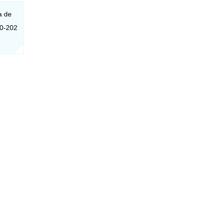
a de
40-202