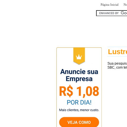
|
Página Inicial
No
encontr
Lustr
Sua pesquis
SBC, com te