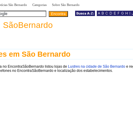
|
|
|
tícias São Bernardo
Categorias
Sobre São Bernardo
a
SãoBernardo
es em São Bernardo
a no EncontraSãoBernardo listou lojas de
Lustres na cidade de São Bernardo
e re
lefones no EncontraSãoBernardo e localização dos estabelecimentos.