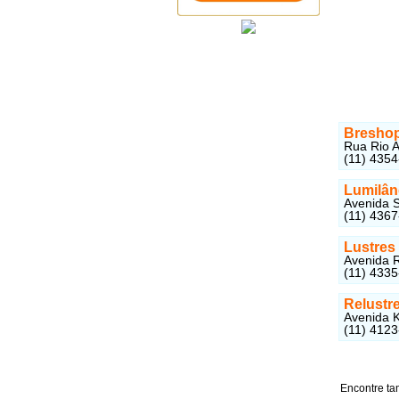
Bresho
Rua Rio A
(11) 435
Lumilân
Avenida S
(11) 436
Lustre
Avenida R
(11) 433
Relustr
Avenida K
(11) 412
Encontre ta