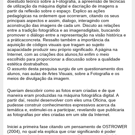
doestudo teórico sobre a Fotografia, a apreensão de técnicas
de utilização da máquina digital e dacriação de imagens a
partir da reflexão sobre o espaço. Explico as ações
pedagógicas na ordemem que ocorreram, citando os seus
principais aspectos e assim, dialogo, interagindo com
aconstrução das imagens de cada um. Discuto as relações
entre a tradição fotográfica e as imagensdigitais, buscando
promover o diálogo entre a representação na visão histórica e
a práticaconcreta. Ressalto também a importância da
aquisição de códigos visuais que tragam ao sujeito
acapacidade produzir seu próprio significado. A página na
Internet, com as criações dos alunos,foi enfim o meio
escolhido para proporcionar a discussão sobre a qualidade
estética dostrabalhos.
O assunto desta pesquisa surgiu de um questionamento dos
alunos, nas aulas de Artes Visuais, sobre a Fotografia e os
meios de divulgação da imagem.
Queriam descobrir como as fotos eram criadas e de que
maneira eram produzidas na máquina fotográfica digital. A
partir daí, resolvi desenvolver com eles uma Oficina, que
pudesse construir conhecimentos expressivos acerca da
temática e, estimulei-os a participar, revelando que publicaria
as fotografias por eles criadas em um site da Internet.
Iniciei a primeira fase citando um pensamento de OSTROWER
(2004), no qual ela explica que criar significando é poder