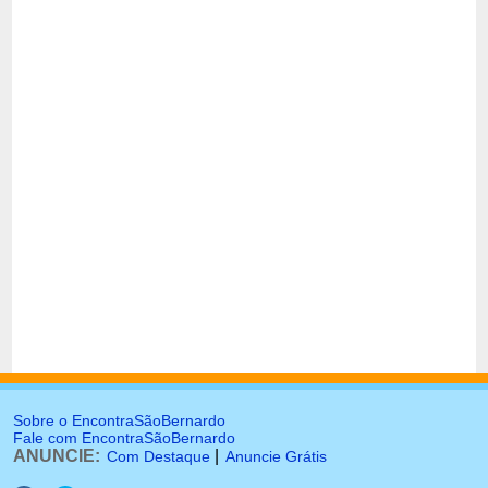
Sobre o EncontraSãoBernardo
Fale com EncontraSãoBernardo
ANUNCIE:
|
Com Destaque
Anuncie Grátis