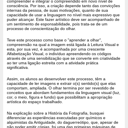
compreender e integrar o compreendido em novo nível de
consciência. Por isso, a criação depende tanto das convicções
internas da pessoa, de suas motivações, quanto de sua
capacidade de usar a linguagem no nível mais expressivo que
puder alcançar. Este fazer artístico deve ser acompanhado de
um sentimento de esponsabilidade, pois trata-se de um
processo de conscientização do olhar.
Teve este processo como base o "aprender a olhar",
compreensão na qual a imagem está ligada à Leitura Visual e
esta, por sua vez, é acompanhada por uma crescente
Alfabetização Visual, o indivíduo apreendendo os códigos
através de uma sensibilização que se converte em criatividade
ao ter uma ligação estreita com a atividade prática
significativa.
Assim, os alunos ao desenvolver este processo, têm a
capacidade de ler imagens e extrair o(s) sentido(s) que elas
comportam, ampliada. O olhar termina por ser revestido de
conceitos que abordam fundamentos da linguagem visual (luz,
cor, o meio, figura e fundo) que possibilitam a apropriação
artística do espaço trabalhado.
Na explicação sobre a História da Fotografia, busquei
diferenciar as experiências executadas por químicos e
alquimistas da Antiguidade, do daguerreótipo, que, apesar de
não poder emitir cópias, foi uma das primeiras máquinas de