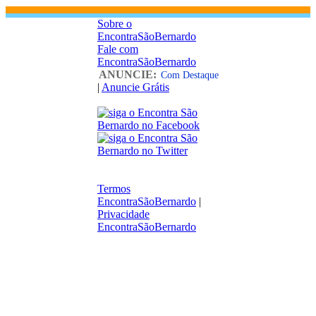
Sobre o
EncontraSãoBernardo
Fale com
EncontraSãoBernardo
ANUNCIE:
Com Destaque
|
Anuncie Grátis
Termos
EncontraSãoBernardo
|
Privacidade
EncontraSãoBernardo