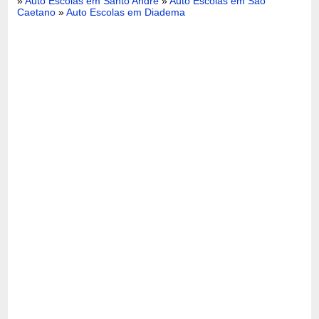
»
Auto Escolas em Santo André
»
Auto Escolas em São
Caetano
»
Auto Escolas em Diadema