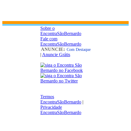
Sobre o
EncontraSãoBernardo
Fale com
EncontraSãoBernardo
ANUNCIE:
Com Destaque
|
Anuncie Grátis
Termos
EncontraSãoBernardo
|
Privacidade
EncontraSãoBernardo