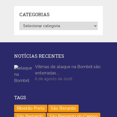
CATEGORIAS
Categorias
NOTÍCIAS RECENTES
Vítimas de ataque na Bombril são
enterradas …
6 de agosto de 2026
TAGS
Ribeirão Preto
São Benardo
São Bernardo
São Bernardo do Campo