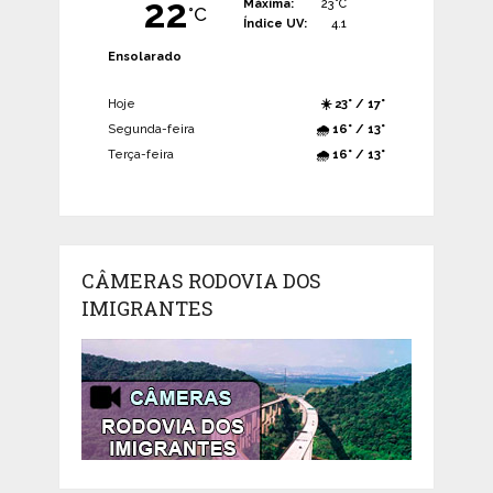
22
Máxima:
23°C
°C
Índice UV:
4.1
Ensolarado
Hoje
☀️ 23° / 17°
Segunda-feira
🌧️ 16° / 13°
Terça-feira
🌧️ 16° / 13°
CÂMERAS RODOVIA DOS
IMIGRANTES