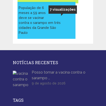
População de 6
7 visualizações
meses a 59 anos
deve se vacinar
contra o sarampo em três
cidades da Grande São
Paulo
NOTÍCIAS RECENTES
Posso tomar a vacina contra o
sarampo …
9 de agosto de 2026
TAGS