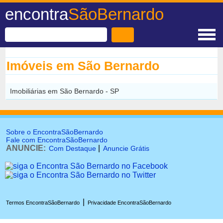
encontra
SãoBernardo
Imóveis em São Bernardo
Imobiliárias em São Bernardo - SP
Sobre o EncontraSãoBernardo
Fale com EncontraSãoBernardo
ANUNCIE:
|
Com Destaque
Anuncie Grátis
|
Termos EncontraSãoBernardo
Privacidade EncontraSãoBernardo