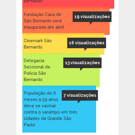
Bernardo
Fundação Casa de
19 visualizações
São Bernardo será
inaugurada até abril
Cinemark São
16 visualizações
Bernardo
Delegacia
13 visualizações
Seccional de
Policia São
Bernardo
População de 6
7 visualizações
meses a 59 anos
deve se vacinar
contra o sarampo em três
cidades da Grande São
Paulo