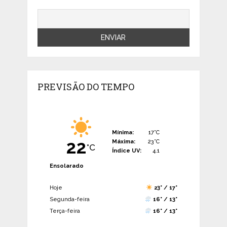
PREVISÃO DO TEMPO
Mínima:
17°C
22
Máxima:
23°C
°C
Índice UV:
4.1
Ensolarado
Hoje
23° / 17°
Segunda-feira
16° / 13°
Terça-feira
16° / 13°