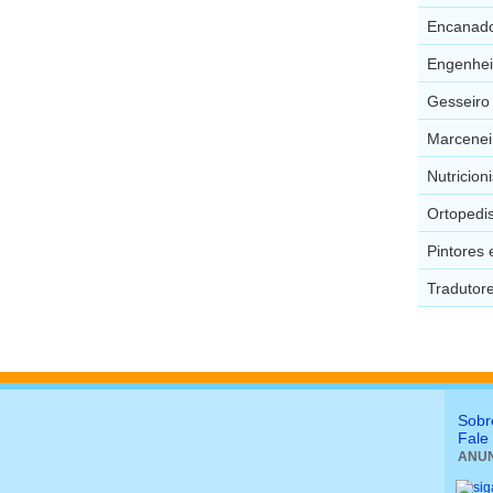
Encanado
Engenhei
Gesseiro
Marcenei
Nutricion
Ortopedi
Pintores
Tradutor
Sobr
Fale
ANUN