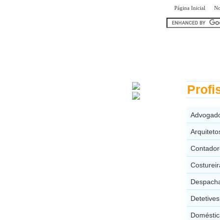
|
Página Inicial
No
encontr
Profi
Advogado
Arquitet
Contador
Costurei
Despacha
Detetive
Doméstic